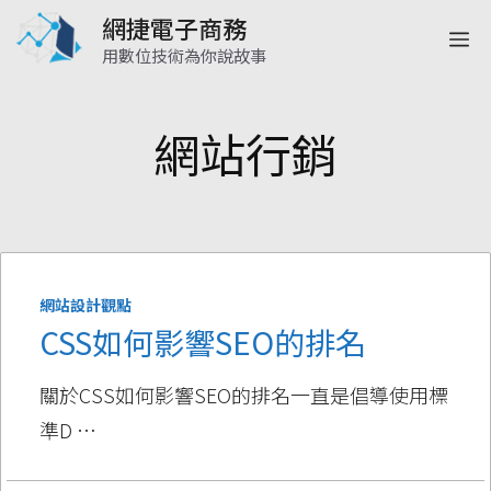
跳
網捷電子商務
選
至
用數位技術為你說故事
主
單
要
網站行銷
內
容
網站設計觀點
CSS如何影響SEO的排名
關於CSS如何影響SEO的排名一直是倡導使用標
準D …