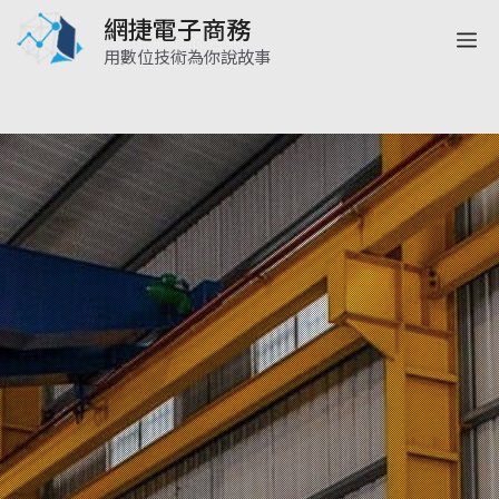
跳
網捷電子商務
選
至
用數位技術為你說故事
主
單
要
內
容