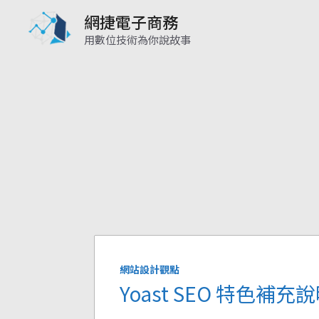
跳
網捷電子商務
至
用數位技術為你說故事
主
要
內
容
網站設計觀點
Yoast SEO 特色