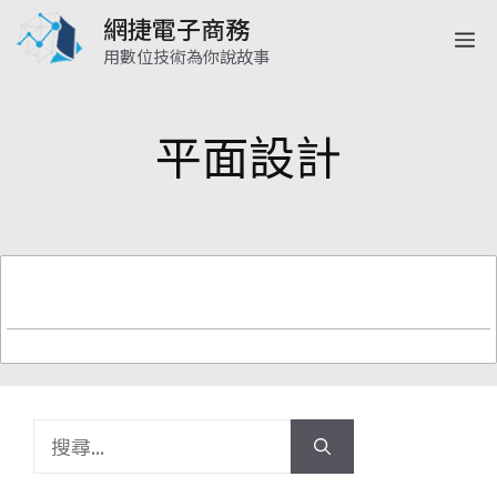
跳
網捷電子商務
選
至
用數位技術為你說故事
主
單
要
平面設計
內
容
搜
尋: