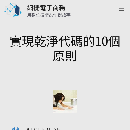
跳
網捷電子商務
選
至
用數位技術為你說故事
主
單
要
實現乾淨代碼的10個
內
原則
容
默者
2012 年 10 月 25 日