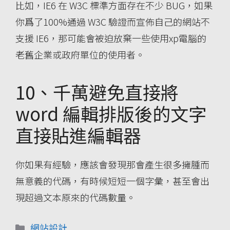
比如，IE6 在 W3C 標準方面存在不少 BUG，如果
你爲了100%通過 W3C 驗證而宣佈自己的網站不
支援 IE6，那可能會被迫放棄一些使用xp電腦的
老舊企業或政府單位的使用者。
10、千萬避免直接將
word 編輯排版後的文字
直接貼進編輯器
你如果有經驗，應該會發現那會產生很多擁腫而
無意義的代碼，有時候短短一個字彙，甚至會出
現超過文本原來的代碼數量。
分
網站設計